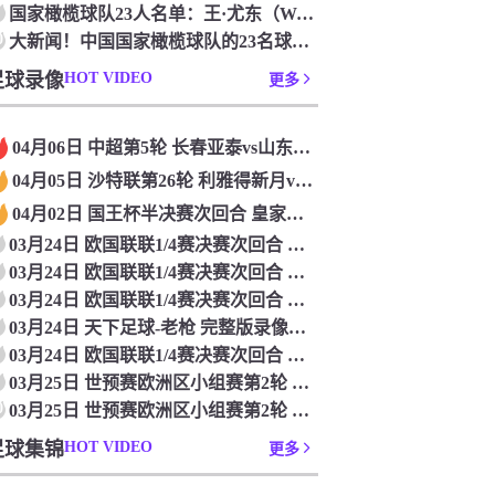
国家橄榄球队23人名单：王·尤东（Wang Yudong）首次被选为第11名 塞吉尼奥（Serginho）在名单上
0
大新闻！中国国家橄榄球队的23名球员被确认是第一次进入阵容
足球录像
HOT VIDEO
更多
04月06日 中超第5轮 长春亚泰vs山东泰山 全场录像
04月05日 沙特联第26轮 利雅得新月vs利雅得胜利 全场录像
04月02日 国王杯半决赛次回合 皇家马德里vs皇家社会 全场录像
03月24日 欧国联联1/4赛决赛次回合 德国vs意大利 全场录像回放
03月24日 欧国联联1/4赛决赛次回合 法国vs克罗地亚 全场录像回放
03月24日 欧国联联1/4赛决赛次回合 葡萄牙vs丹麦 全场录像回放
03月24日 天下足球-老枪 完整版录像回放
03月24日 欧国联联1/4赛决赛次回合 西班牙vs荷兰 全场录像回放
03月25日 世预赛欧洲区小组赛第2轮 立陶宛vs芬兰 全场录像回放
0
03月25日 世预赛欧洲区小组赛第2轮 波兰vs马耳他 全场录像回放
足球集锦
HOT VIDEO
更多