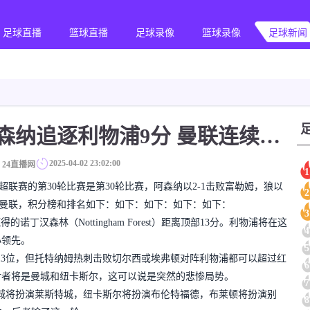
足球直播
篮球直播
足球录像
篮球录像
足球新闻
英超联赛排行榜：阿森纳追逐利物浦9分 曼联连续三件坏事
2025-04-02 23:02:00
24直播网
1
英超联赛的第30轮比赛是第30轮比赛，阿森纳以2-1击败富勒姆，狼以
2
击败曼联，积分榜和排名如下：如下：如下：如下：如下：
3
丁汉森林（Nottingham Forest）距离顶部13分。利物浦将在这
4
小领先。
5
13位，但托特纳姆热刺击败切尔西或埃弗顿对阵利物浦都可以超过红
6
对者将是曼城和纽卡斯尔，这可以说是突然的悲惨局势。
7
城将扮演莱斯特城，纽卡斯尔将扮演布伦特福德，布莱顿将扮演别
8