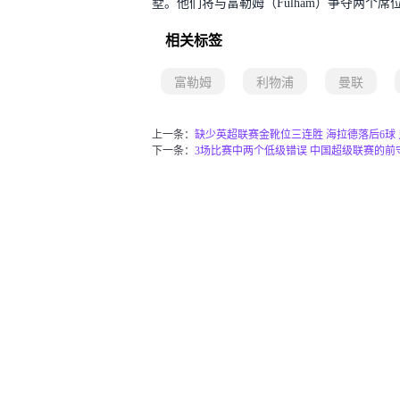
墅。他们将与富勒姆（Fulham）争夺两个
相关标签
富勒姆
利物浦
曼联
上一条：
缺少英超联赛金靴位三连胜 海拉德落后6球
下一条：
3场比赛中两个低级错误 中国超级联赛的前