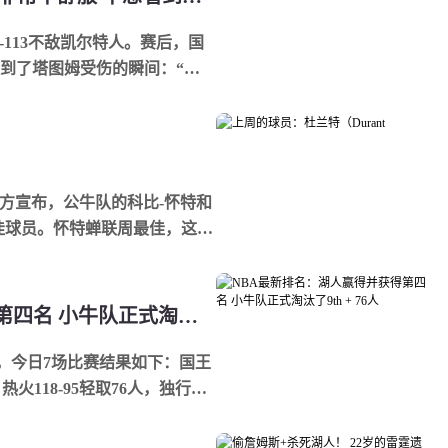
5-113不敌凯尔特人。赛后，国
到了塔图姆受伤的瞬间：“我
种情况...
A官方宣布，公牛队的科比-怀特和
佳球员。怀特蝉联周最佳，这也
特...
NBA最新排名：湖人赢得并获得第四名 小牛队正式淘汰了9th + 76人
行，今日7场比赛结果如下：国王
，热火118-95轻取76人，独行侠
霆132-111击...