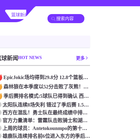
篮球新闻
篮球新闻
法甲
HOT NEWS
美职业
亚冠杯
中超
更多
Epic️Jokic场均得到29.8分 12.8个篮板和10.2次助攻 平均三双很容易吗？
森林狼在本季度以52分击败了灰熊！一个部分中的21个中有18个！骑着摇头丸的战士第六 湖船不舒服
季后赛排名模式:5球队已得到确认 西方有一支悲惨的3-8队
太阳队连续8场失利 错过了季后赛 1.5亿巨人完全失败了
西方在混乱！勇士队在最终成绩中排名第七 湖人队晋级季后赛 火箭向快船送了礼物
官方力量清单：雷霆队击败骑士和湖人队排名第五
上周的球员：Antetokounmpo的第十个职业
雄鹿队连续排名前6位进入东方的季后赛 而老鹰队连续第四年在季后赛中踢球