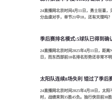
24直播网北京时间4月11日，勇士狂喜，
分血虐对手，单节21中18，还有天理吗
狂的进攻表演，森林狼对阵灰熊的第3节，狼
24直播网北京时间2025年4月11日，距
日，而东西部前10名排名形势还非常不
西部前两名，骑士凯尔特人分别锁定东部前
太阳队连续8场失利 错过了季后赛
24直播网北京时间2025年4月10日，
时，战绩来到35胜45负。独行侠目前38
比赛的情况下，无论如何他们也无法超过独