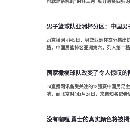
也就是俗称的“疯狂三月”展开最终四强
中，佛罗里达逆转击败奥本大学，后卫小沃尔
24直播网 4月5日，男篮亚洲杯签分档
档，中国男篮排名亚洲第六，列入第二档
档。日本也分在第一档。具体如下：【2025
国家橄榄球队改变了令人惊叹的阵
24直播网讯备受关注的18强赛中国男足
响，而北京时间3月24日，来自知名记
万科维奇或在本场生死战，放弃此前连续4场