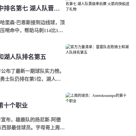
西方在混乱！勇士队在最终成绩中排名第七 湖人队晋级季后赛 火箭向快船送了礼物
旧将哈里森·巴恩斯接到边线球，顶
哨命中，帮助马刺114比111
地...
和湖人队排名第五
官方公布了最新一期球队实力榜。
勇士队仍排在第5位，湖人队
 (3) 防...
o的第十个职业
方宣布，雄鹿队的扬尼斯-阿德
东西部最佳球员。字母哥上周率
场均...