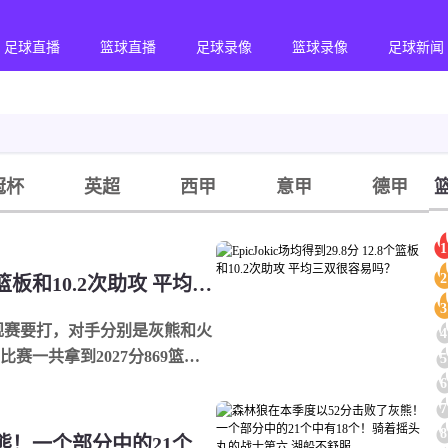
足球直播
篮球直播
足球录像
篮球录像
足球新闻
冠杯
英超
西甲
意甲
德甲
1
2
Epic️Jokic场均得到29.8分 12.8个篮板和10.2次助攻 平均三双很容易吗？
3
常规赛要打，对手分别是灰熊和火
4
赛一共拿到2027分869篮板
5
只需...
6
7
8
森林狼在本季度以52分击败了灰熊！一个部分中的21个中有18个！骑着摇头丸的战士第六 湖船不舒服