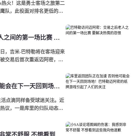
vs热火！这是勇士客场之旅第二
鹰队，此役面对排名更低的热
人的防守，三分...
巴特勒访问迈阿密：交易之后老人之间的第一场比赛 要解决热情的怨恨
26日，吉米-巴特勒将在客场迎来
被交易后首次重返迈阿密，这
..
库里返回团队正在加速 否则他可能会在下一天回到场地！巴特勒迈阿密的纸牌游戏引起了人们的关注
生活点滴同样备受球迷关注。近
热议，一是库里的归队动态，
者...
小SA谈论塔图姆的伤害：我感到非常不舒服 不想看到这些我向他道歉