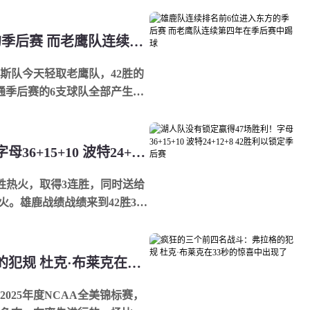
雄鹿队连续排名前6位进入东方的季后赛 而老鹰队连续第四年在季后赛中踢球
克斯队今天轻取老鹰队，42胜的
通季后赛的6支球队全部产生，
队的...
湖人队没有锁定赢得47场胜利！字母36+15+10 波特24+12+8 42胜利以锁定季后赛
5战胜热火，取得3连胜，同时送给
火。雄鹿战绩战绩来到42胜34
继续排...
疯狂的三个前四名战斗：弗拉格的犯规 杜克·布莱克在33秒的惊喜中出现了
2025年度NCAA全美锦标赛，