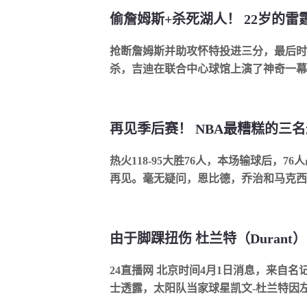
抢断詹姆斯并助攻怀特投进三分，最后时
杀，吉迪在联合中心球馆上演了神奇一幕
119比117击败湖人，并且狠狠扎心詹姆斯
热火118-95大胜76人，本场输球后，76
再见。毫无疑问，恩比德，乔治和马克西
毕竟过去组建三巨头再烂也不至于季后赛都
由于脚踝扭伤 杜兰特（Duran
24直播网 北京时间4月1日消息，来自名
士透露，太阳队当家球星凯文-杜兰特因
据悉，KD将错过太阳队接下去的3个客场之