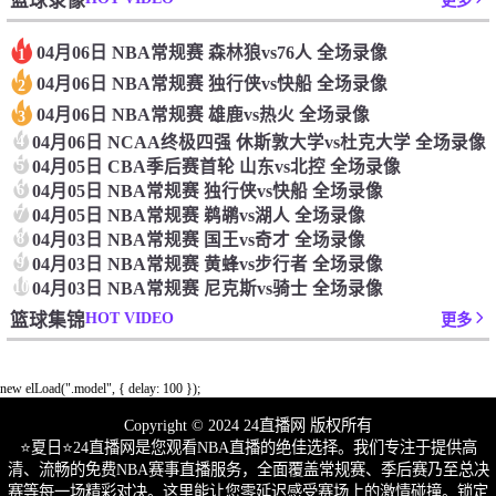
篮球录像
更多
04月06日 NBA常规赛 森林狼vs76人 全场录像
1
04月06日 NBA常规赛 独行侠vs快船 全场录像
2
04月06日 NBA常规赛 雄鹿vs热火 全场录像
3
4
04月06日 NCAA终极四强 休斯敦大学vs杜克大学 全场录像
5
04月05日 CBA季后赛首轮 山东vs北控 全场录像
6
04月05日 NBA常规赛 独行侠vs快船 全场录像
7
04月05日 NBA常规赛 鹈鹕vs湖人 全场录像
8
04月03日 NBA常规赛 国王vs奇才 全场录像
9
04月03日 NBA常规赛 黄蜂vs步行者 全场录像
10
04月03日 NBA常规赛 尼克斯vs骑士 全场录像
HOT VIDEO
篮球集锦
更多
new elLoad(".model", { delay: 100 });
Copyright © 2024 24直播网 版权所有
⭐️夏日⭐24直播网是您观看NBA直播的绝佳选择。我们专注于提供高
清、流畅的免费NBA赛事直播服务，全面覆盖常规赛、季后赛乃至总决
赛等每一场精彩对决。这里能让您零延迟感受赛场上的激情碰撞。锁定