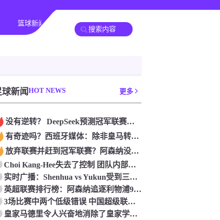
篮球新闻
足球新闻
HOT NEWS
更多
没有逆转？ DeepSeek预测冠军联赛的第二回合：4支球队在第一回合中获胜 枪手输了
有奇迹吗？西班牙媒体：除非皇马转过身赢得西甲或欧洲冠军
放弃联赛并赶到冠军联赛？阿森纳没有希望赢得英超杯 赢得欧洲冠军的可能性
Choi Kang-Hee失去了控制 团队内部的冲突很突出 只有一个人可以从水火中拯救崔孔
实时广播：Shenhua vs Yukun受到三项有争议的惩罚 Yukun将向中国足球联合会提出投诉
英超联赛排行榜：阿森纳追逐利物浦9分 曼联连续三件坏事
3场比赛中两个低级错误 中国超级联赛的前守门员很老 是时候让位了 最好的继任者出现
皇家马德里令人兴奋地消除了皇家学会 安彭负责造成巨大的灾难！